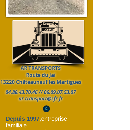
AR TRANSPORTS
Route du Jaï
13220 Châteauneuf les Martigues
04.88.43.70.46
//
06.09.07.53.07
ar.transport@sfr.fr
Depuis 1997
,entreprise
familiale