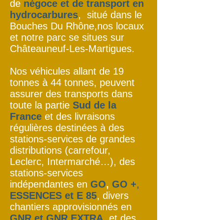
de
négoce et de transport en
hydrocarbures
, situé dans le
Bouches Du Rhône,nos locaux
et notre parc se situes sur
Châteauneuf-Les-Martigues.
Nos véhicules allant de 19
tonnes à 44 tonnes, peuvent
assurer des transports dans
toute la partie
Sud de la
France
et des livraisons
régulières destinées à des
stations-services de grandes
distributions (carrefour,
Leclerc, Intermarché…), des
stations-services
indépendantes en
GO
,
GO +
,
ESSENCES et E 85
, divers
chantiers approvisionnés en
GNR et GNR
EXTRA
, et des